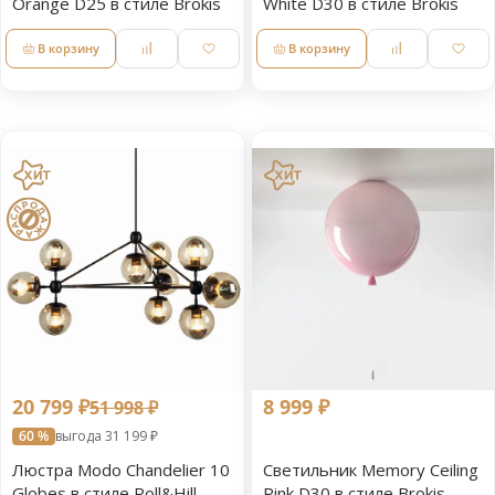
Orange D25 в стиле Brokis
White D30 в стиле Brokis
В корзину
В корзину
20 799 ₽
8 999 ₽
51 998 ₽
60 %
выгода 31 199 ₽
Люстра Modo Chandelier 10
Светильник Memory Ceiling
Globes в стиле Roll&Hill
Pink D30 в стиле Brokis