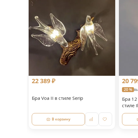
22 389 ₽
20 79
20 %
вы
Бра Voa II в стиле Serip
Бра 12 
стиле I
В корзину