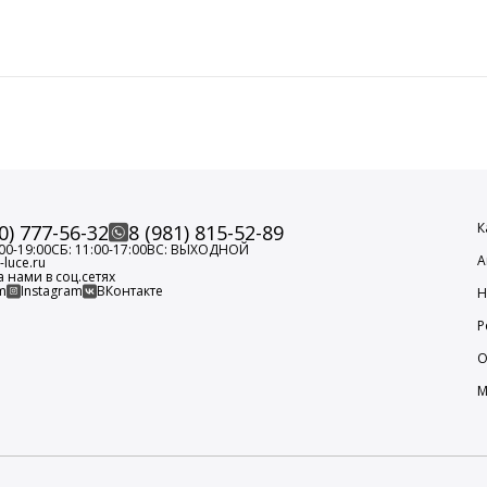
К
0) 777-56-32
8 (981) 815-52-89
00-19:00
СБ: 11:00-17:00
ВС: ВЫХОДНОЙ
А
luce.ru
а нами в соц.сетях
m
Instagram
ВКонтакте
Н
Р
О
М