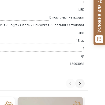
Условия для дизайнеров
1
LED
В комплект не входит
хня / Лофт / Отель / Прихожая / Спальня / Столовая
Шар
18 см
1
да
18003031