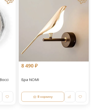
8 490 ₽
10 813 
Bocci
Бра NOMI
Бра Ameli
В корзину