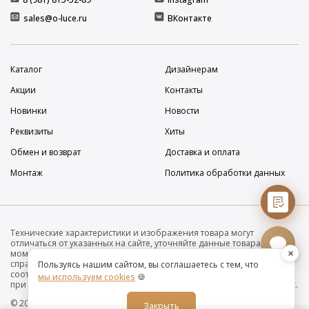
sales@o-luce.ru
ВКонтакте
Каталог
Дизайнерам
Акции
Контакты
Новинки
Новости
Реквизиты
Хиты
Обмен и возврат
Доставка и оплата
Монтаж
Политика обработки данных
Технические характеристики и изображения товара могут
отличаться от указанных на сайте, уточняйте данные товара на
×
момент покупки и оплаты. Вся информация на сайте о товарах носит
справочный характер и не является публичной офертой в
Пользуясь нашим сайтом, вы соглашаетесь с тем, что
соответствии с пунктом 2 статьи 437 ГК РФ. Убедительно просим Вас
мы используем cookies
🍪
при покупке проверять наличие желаемых функций и характеристик.
© 2019-2026 Интернет-магазин дизайнерских светильников O•Luce
Закрыть