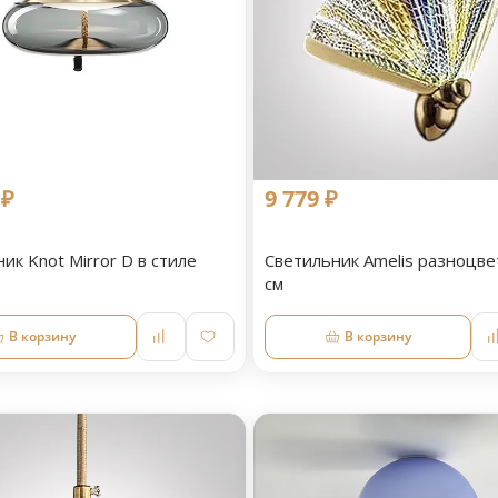
 ₽
9 779 ₽
ик Knot Mirror D в стиле
Светильник Amelis разноцве
см
В корзину
В корзину