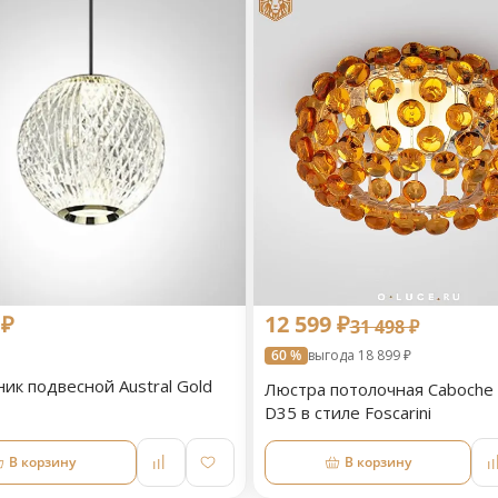
 ₽
12 599 ₽
31 498 ₽
60 %
выгода 18 899 ₽
ик подвесной Austral Gold
Люстра потолочная Caboche 
D35 в стиле Foscarini
В корзину
В корзину