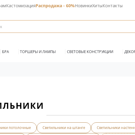
рам
Кастомизация
Распродажа - 60%
Новинки
Хиты
Контакты
БРА
ТОРШЕРЫ И ЛАМПЫ
СВЕТОВЫЕ КОНСТРУКЦИИ
ДЕКО
ИЛЬНИКИ
ники потолочные
Светильники на штанге
Светильники настен