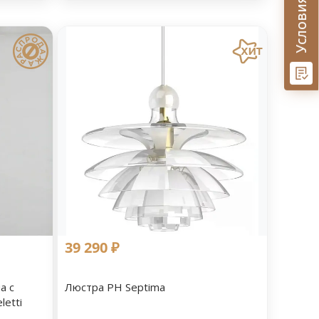
39 290 ₽
а с
Люстра PH Septima
letti