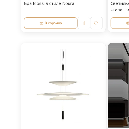
Бра Blossi в стиле Noura
Светиль
стиле T
В корзину