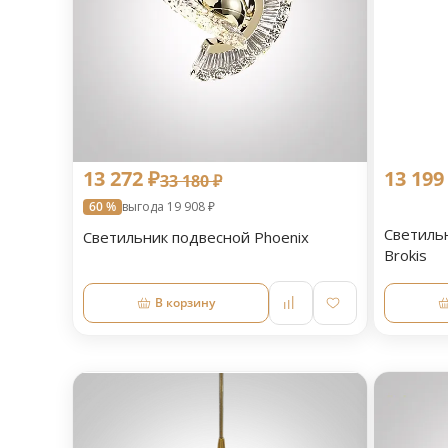
13 272 ₽
13 199
33 180 ₽
60 %
выгода 19 908 ₽
Светильн
Светильник подвесной Phoenix
Brokis
В корзину