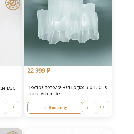
22 999 ₽
Люстра потолочная Logico 3 x 120° в
lue D30
стиле Artemide
В корзину