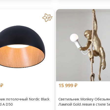
 ₽
15 999 ₽
ик потолочный Nordic Black
Светильник Monkey Обезьян
d A D50
Лампой Gold левая в стиле Se