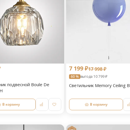
₽
7 199 ₽
17 998 ₽
60 %
выгода 10 799 ₽
ник подвесной Boule De
Светильник Memory Ceiling B
RH
В корзину
В корзину