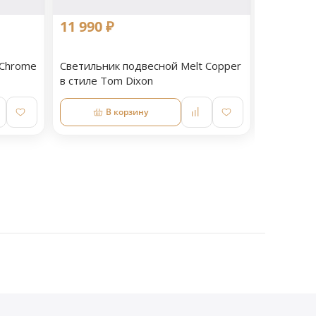
11 990 ₽
11 990 
 Chrome
Светильник подвесной Melt Copper
Светильни
в стиле Tom Dixon
стиле To
В корзину