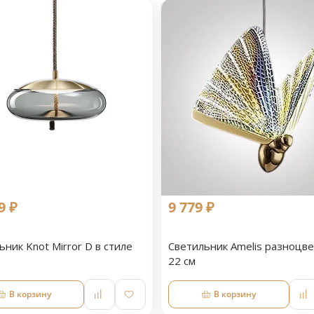
9 ₽
9 779 ₽
ьник Knot Mirror D в стиле
Светильник Amelis разноцв
22 см
В корзину
В корзину