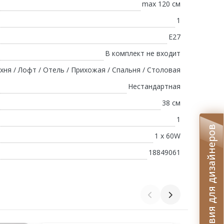
max 120 см
1
E27
В комплект не входит
хня / Лофт / Отель / Прихожая / Спальня / Столовая
Нестандартная
38 см
1
Условия для дизайнеров
1 х 60W
18849061