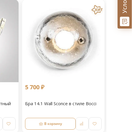
5 700 ₽
11 090 
етный
Бра 14.1 Wall Sconce в стиле Bocci
Светильн
В корзину