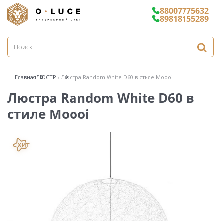
88007775632
89818155289
Главная
ЛЮСТРЫ
Люстра Random White D60 в стиле Moooi
Люстра Random White D60 в
стиле Moooi