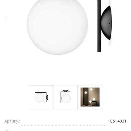
Артикул
18514031