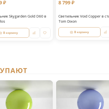
9 ₽
8 799 ₽
ьник Skygarden Gold D60 в
Светильник Void Copper в ст
los
Tom Dixon
В корзину
В корзину
КУПАЮТ