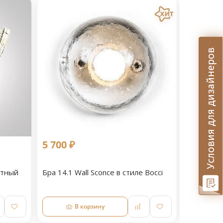
Условия для дизайнеров
5 700 ₽
11 090 
етный
Бра 14.1 Wall Sconce в стиле Bocci
Светильн
В корзину