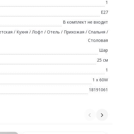
1
E27
В комплект не входит
тская / Кухня / Лофт / Отель / Прихожая / Спальня /
Столовая
Шар
25 см
1
1 х 60W
18191061