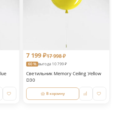
7 199 ₽
17 998 ₽
60 %
выгода 10 799 ₽
lue
Светильник Memory Ceiling Уellow
D30
В корзину