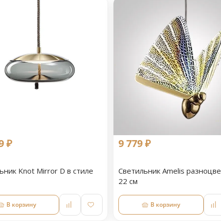
9 ₽
9 779 ₽
ьник Knot Mirror D в стиле
Светильник Amelis разноцв
22 см
В корзину
В корзину