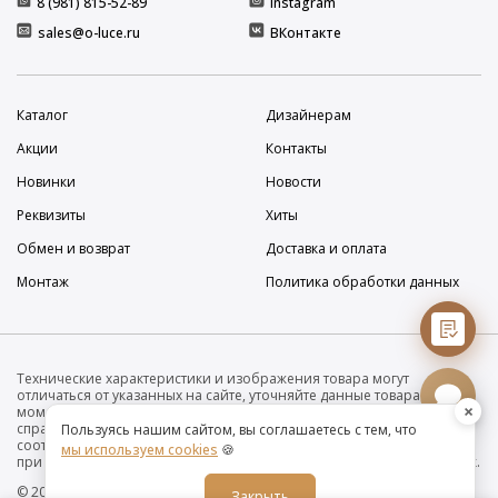
8 (981) 815-52-89
Instagram
sales@o-luce.ru
ВКонтакте
Каталог
Дизайнерам
Акции
Контакты
Новинки
Новости
Реквизиты
Хиты
Обмен и возврат
Доставка и оплата
Монтаж
Политика обработки данных
Технические характеристики и изображения товара могут
отличаться от указанных на сайте, уточняйте данные товара на
×
момент покупки и оплаты. Вся информация на сайте о товарах носит
справочный характер и не является публичной офертой в
Пользуясь нашим сайтом, вы соглашаетесь с тем, что
соответствии с пунктом 2 статьи 437 ГК РФ. Убедительно просим Вас
мы используем cookies
🍪
при покупке проверять наличие желаемых функций и характеристик.
© 2019-2026 Интернет-магазин дизайнерских светильников O•Luce
Закрыть