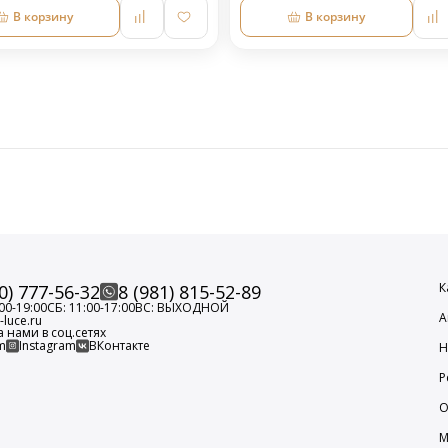
В корзину
В корзину
К
0) 777-56-32
8 (981) 815-52-89
00-19:00
СБ: 11:00-17:00
ВС: ВЫХОДНОЙ
А
luce.ru
а нами в соц.сетях
m
Instagram
ВКонтакте
Н
Р
О
М