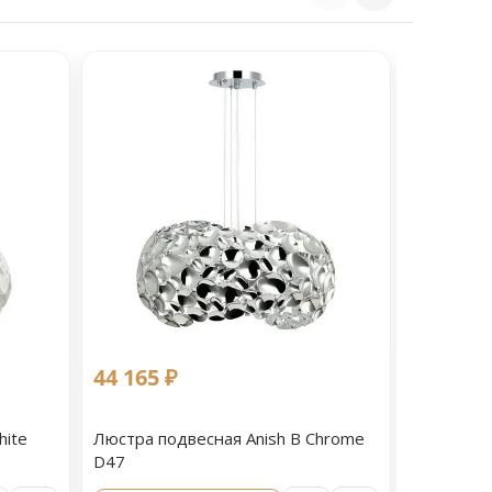
44 165 ₽
44 165 
hite
Люстра подвесная Anish B Chrome
Люстра п
D47