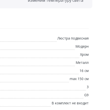
изменим температуру света
Люстра подвесная
Модерн
Хром
Металл
16 см
max 150 см
3
G9
В комплект не входит