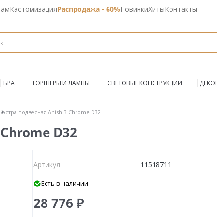
рам
Кастомизация
Распродажа - 60%
Новинки
Хиты
Контакты
БРА
ТОРШЕРЫ И ЛАМПЫ
СВЕТОВЫЕ КОНСТРУКЦИИ
ДЕКО
юстра подвесная Anish B Chrome D32
 Chrome D32
Артикул
11518711
Есть в наличии
28 776 ₽