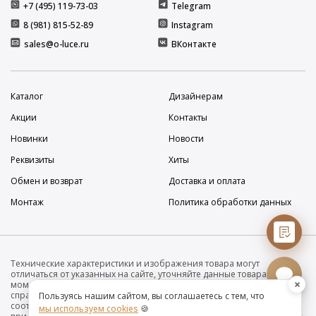
+7 (495) 119-73-03
Telegram
8 (981) 815-52-89
Instagram
sales@o-luce.ru
ВКонтакте
Каталог
Дизайнерам
Акции
Контакты
Новинки
Новости
Реквизиты
Хиты
Обмен и возврат
Доставка и оплата
Монтаж
Политика обработки данных
Технические характеристики и изображения товара могут
отличаться от указанных на сайте, уточняйте данные товара на
×
момент покупки и оплаты. Вся информация на сайте о товарах носит
справочный характер и не является публичной офертой в
Пользуясь нашим сайтом, вы соглашаетесь с тем, что
соответствии с пунктом 2 статьи 437 ГК РФ. Убедительно просим Вас
мы используем cookies
🍪