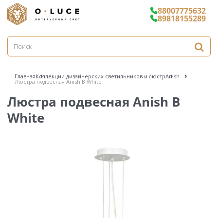
88007775632
89818155289
Главная
Коллекции дизайнерских светильников и люстр
Anish
Люстра подвесная Anish B White
Люстра подвесная Anish B
White