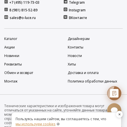
+7 (495) 119-73-03
Telegram
8 (981) 815-52-89
Instagram
sales@o-luce.ru
ВКонтакте
Каталог
Дизайнерам
Акции
Контакты
Новинки
Новости
Реквизиты
Хиты
Обмен и возврат
Доставка и оплата
Монтаж
Политика обработки данных
Технические характеристики и изображения товара могут
отличаться от указанных на сайте, уточняйте данные товара на
×
момент покупки и оплаты. Вся информация на сайте о товарах носит
справочный характер и не является публичной офертой в
Пользуясь нашим сайтом, вы соглашаетесь с тем, что
соответствии с пунктом 2 статьи 437 ГК РФ. Убедительно просим Вас
мы используем cookies
🍪