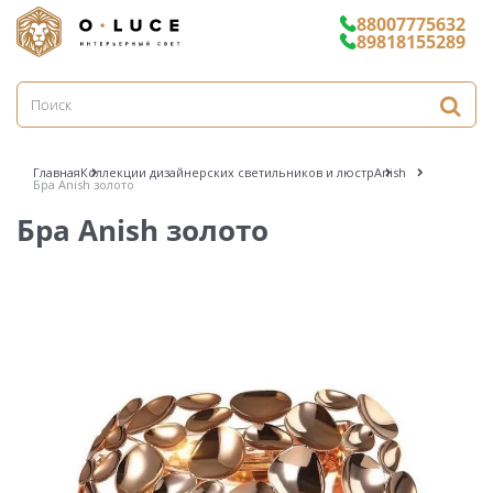
88007775632
89818155289
Главная
Коллекции дизайнерских светильников и люстр
Anish
Бра Anish золото
Бра Anish золото