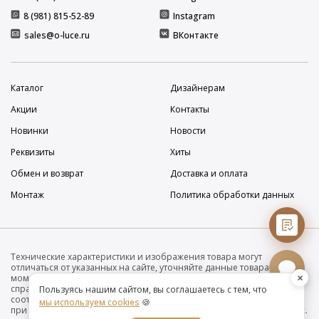
8 (981) 815-52-89
Instagram
sales@o-luce.ru
ВКонтакте
Каталог
Дизайнерам
Акции
Контакты
Новинки
Новости
Реквизиты
Хиты
Обмен и возврат
Доставка и оплата
Монтаж
Политика обработки данных
Технические характеристики и изображения товара могут
отличаться от указанных на сайте, уточняйте данные товара на
×
момент покупки и оплаты. Вся информация на сайте о товарах носит
справочный характер и не является публичной офертой в
Пользуясь нашим сайтом, вы соглашаетесь с тем, что
соответствии с пунктом 2 статьи 437 ГК РФ. Убедительно просим Вас
мы используем cookies
🍪
при покупке проверять наличие желаемых функций и характеристик.