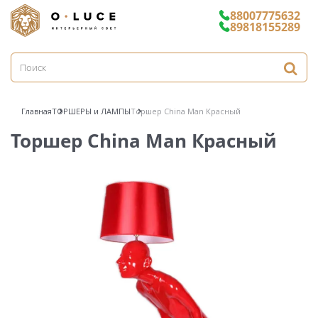
88007775632
89818155289
Главная
ТОРШЕРЫ и ЛАМПЫ
Торшер Сhina Man Красный
Торшер Сhina Man Красный