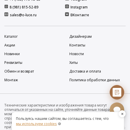
8 (981) 815-52-89
Instagram
sales@o-luce.ru
ВКонтакте
Каталог
Дизайнерам
Акции
Контакты
Новинки
Новости
Реквизиты
Хиты
Обмен и возврат
Доставка и оплата
Монтаж
Политика обработки данных
Технические характеристики и изображения товара могут
отличаться от указанных на сайте, уточняйте данные товара на
×
момент покупки и оплаты. Вся информация на сайте о товарах носит
справочный характер и не является публичной офертой в
Пользуясь нашим сайтом, вы соглашаетесь с тем, что
соответствии с пунктом 2 статьи 437 ГК РФ. Убедительно просим Вас
мы используем cookies
🍪
при покупке проверять наличие желаемых функций и характеристик.