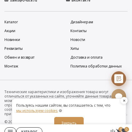
sales@o-luce.ru
ВКонтакте
Каталог
Дизайнерам
Акции
Контакты
Новинки
Новости
Реквизиты
Хиты
Обмен и возврат
Доставка и оплата
Монтаж
Политика обработки данных
Технические характеристики и изображения товара могут
отличаться от указанных на сайте, уточняйте данные товара на
×
момент покупки и оплаты. Вся информация на сайте о товарах носит
справочный характер и не является публичной офертой в
Пользуясь нашим сайтом, вы соглашаетесь с тем, что
соответствии с пунктом 2 статьи 437 ГК РФ. Убедительно просим Вас
мы используем cookies
🍪
при покупке проверять наличие желаемых функций и характеристик.
© 2019-2026 Интернет-магазин дизайнерских светильников O•Luce
Закрыть
0
0
КАТАЛОГ