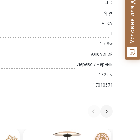
Условия для дизайнеров
LED
Круг
41 см
1
1 х 8w
Алюминий
Дерево / Чёрный
132 см
17010571