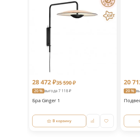
28 472 ₽
20 71
35 590 ₽
20 %
выгода 7 118 ₽
20 %
вы
Бра Ginger 1
Подвес
В корзину