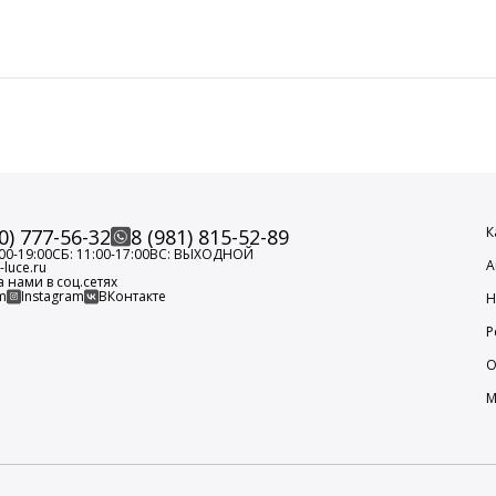
К
0) 777-56-32
8 (981) 815-52-89
00-19:00
СБ: 11:00-17:00
ВС: ВЫХОДНОЙ
А
luce.ru
а нами в соц.сетях
m
Instagram
ВКонтакте
Н
Р
О
М