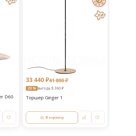
33 440 ₽
25 813 
41 800 ₽
20 %
выгода 8 360 ₽
20 %
выгод
er D60
Торшер Ginger 1
Настольн
В корзину