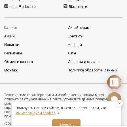
sales@o-luce.ru
ВКонтакте
Каталог
Дизайнерам
Акции
Контакты
Новинки
Новости
Реквизиты
Хиты
Обмен и возврат
Доставка и оплата
Монтаж
Политика обработки данных
Технические характеристики и изображения товара могут
отличаться от указанных на сайте, уточняйте данные товара на
×
момент покупки и оплаты. Вся информация на сайте о товарах носит
справочный характер и не является публичной офертой в
Пользуясь нашим сайтом, вы соглашаетесь с тем, что
соответствии с пунктом 2 статьи 437 ГК РФ. Убедительно просим Вас
мы используем cookies
🍪
при покупке проверять наличие желаемых функций и характеристик.
© 2019-2026 Интернет-магазин дизайнерских светильников O•Luce
Закрыть