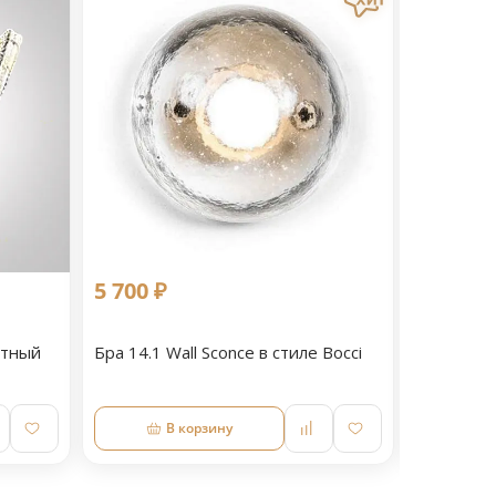
5 700 ₽
11 090 
етный
Бра 14.1 Wall Sconce в стиле Bocci
Светильн
В корзину