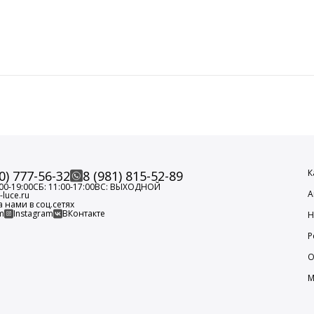
К
0) 777-56-32
8 (981) 815-52-89
00-19:00
СБ: 11:00-17:00
ВС: ВЫХОДНОЙ
А
luce.ru
а нами в соц.сетях
m
Instagram
ВКонтакте
Н
Р
О
М