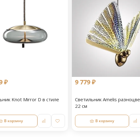
9 ₽
9 779 ₽
ьник Knot Mirror D в стиле
Светильник Amelis разноцв
22 см
В корзину
В корзину