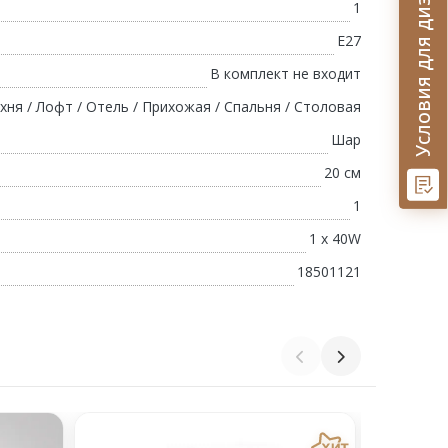
Условия для дизайнеров
1
E27
В комплект не входит
ухня / Лофт / Отель / Прихожая / Спальня / Столовая
Шар
20 см
1
1 х 40W
18501121