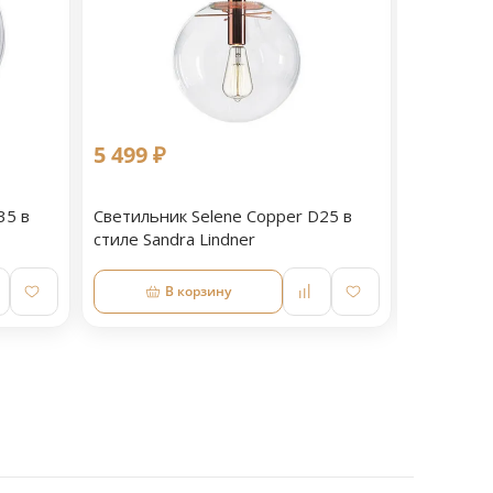
5 499 ₽
9 039 ₽
60 %
выгод
35 в
Светильник Selene Copper D25 в
Светильн
стиле Sandra Lindner
В корзину