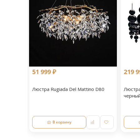
51 999 ₽
219 9
Люстра Rugiada Del Mattino D80
Люстра
черный 
В корзину