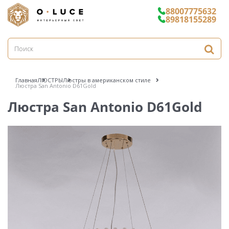
88007775632
89818155289
Главная
ЛЮСТРЫ
Люстры в американском стиле
Люстра San Antonio D61Gold
Люстра San Antonio D61Gold