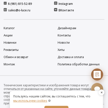
8 (981) 815-52-89
Instagram
sales@o-luce.ru
ВКонтакте
Каталог
Дизайнерам
Акции
Контакты
Новинки
Новости
Реквизиты
Хиты
Обмен и возврат
Доставка и оплата
Монтаж
Политика обработки данных
Технические характеристики и изображения товара могут
отличаться от указанных на сайте, уточняйте данные товара на
×
момент покупки и оплаты. Вся информация на сайте о товарах носит
справочный характер и не является публичной офертой в
Пользуясь нашим сайтом, вы соглашаетесь с тем, что
соответствии с пунктом 2 статьи 437 ГК РФ. Убедительно просим Вас
мы используем cookies
🍪
при покупке проверять наличие желаемых функций и характеристик.