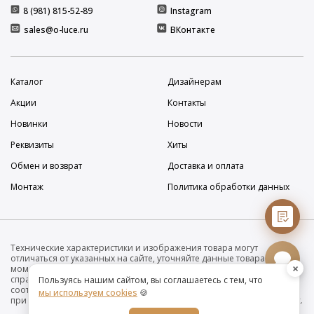
8 (981) 815-52-89
Instagram
sales@o-luce.ru
ВКонтакте
Каталог
Дизайнерам
Акции
Контакты
Новинки
Новости
Реквизиты
Хиты
Обмен и возврат
Доставка и оплата
Монтаж
Политика обработки данных
Технические характеристики и изображения товара могут
отличаться от указанных на сайте, уточняйте данные товара на
×
момент покупки и оплаты. Вся информация на сайте о товарах носит
справочный характер и не является публичной офертой в
Пользуясь нашим сайтом, вы соглашаетесь с тем, что
соответствии с пунктом 2 статьи 437 ГК РФ. Убедительно просим Вас
мы используем cookies
🍪
при покупке проверять наличие желаемых функций и характеристик.