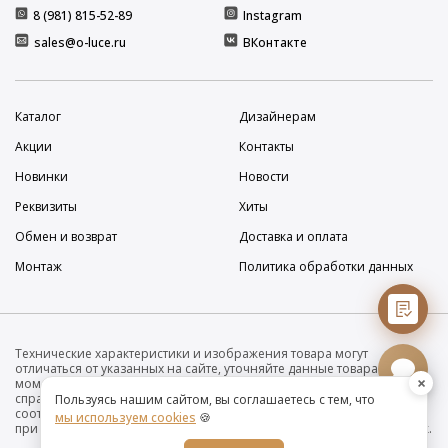
8 (981) 815-52-89
Instagram
sales@o-luce.ru
ВКонтакте
Каталог
Дизайнерам
Акции
Контакты
Новинки
Новости
Реквизиты
Хиты
Обмен и возврат
Доставка и оплата
Монтаж
Политика обработки данных
Технические характеристики и изображения товара могут
отличаться от указанных на сайте, уточняйте данные товара на
×
момент покупки и оплаты. Вся информация на сайте о товарах носит
справочный характер и не является публичной офертой в
Пользуясь нашим сайтом, вы соглашаетесь с тем, что
соответствии с пунктом 2 статьи 437 ГК РФ. Убедительно просим Вас
мы используем cookies
🍪
при покупке проверять наличие желаемых функций и характеристик.