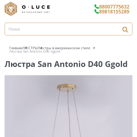
88007775632
89818155289
Главная
ЛЮСТРЫ
Люстры в американском стиле
Люстра San Antonio D40 Ggold
Люстра San Antonio D40 Ggold