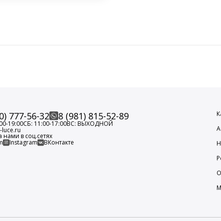
К
0) 777-56-32
8 (981) 815-52-89
00-19:00
СБ: 11:00-17:00
ВС: ВЫХОДНОЙ
А
luce.ru
а нами в соц.сетях
m
Instagram
ВКонтакте
Н
Р
О
М