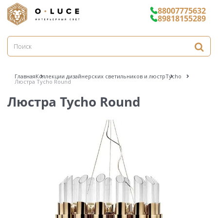
88007775632
89818155289
Главная
Коллекции дизайнерских светильников и люстр
Tycho
Люстра Tycho Round
Люстра Tycho Round