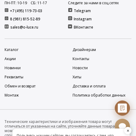
ПН-ПТ: 10
-19
СБ: 11
-17
Следите за нами в соц.сетях
+7 (495) 119-73-03
Telegram
8 (981) 815-52-89
Instagram
sales@o-luce.ru
ВКонтакте
Каталог
Дизайнерам
Акции
Контакты
Новинки
Новости
Реквизиты
Хиты
Обмен и возврат
Доставка и оплата
Монтаж
Политика обработки данных
Технические характеристики и изображения товара могут
отличаться от указанных на сайте, уточняйте данные товара на
×
момент покупки и оплаты. Вся информация на сайте о товарах носит
справочный характер и не является публичной офертой в
Пользуясь нашим сайтом, вы соглашаетесь с тем, что