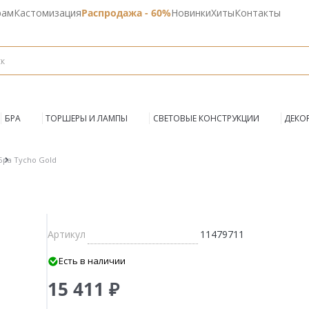
рам
Кастомизация
Распродажа - 60%
Новинки
Хиты
Контакты
БРА
ТОРШЕРЫ И ЛАМПЫ
СВЕТОВЫЕ КОНСТРУКЦИИ
ДЕКО
Бра Tycho Gold
Артикул
11479711
Есть в наличии
15 411 ₽