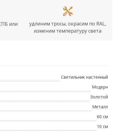
удлиним тросы, окрасим по RAL,
СПБ или
изменим температуру света
Светильник настенный
Модерн
Золотой
Металл
60 см
10 см