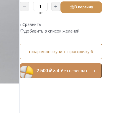
В корзину
шт
Сравнить
Добавить в список желаний
товар можно купить в рассрочку %
без переплат
2 500 ₽ × 4