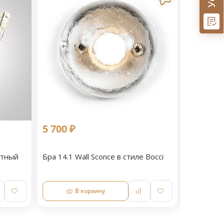
5 700 ₽
11 090 
етный
Бра 14.1 Wall Sconce в стиле Bocci
Светильн
В корзину