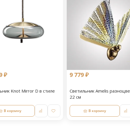
9 ₽
9 779 ₽
ьник Knot Mirror D в стиле
Светильник Amelis разноцв
22 см
В корзину
В корзину