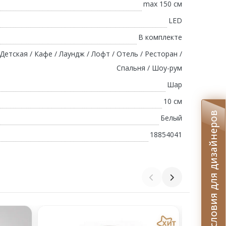
max 150 см
LED
В комплекте
 Детская / Кафе / Лаундж / Лофт / Отель / Ресторан /
Спальня / Шоу-рум
Шар
10 см
Условия для дизайнеров
Белый
18854041