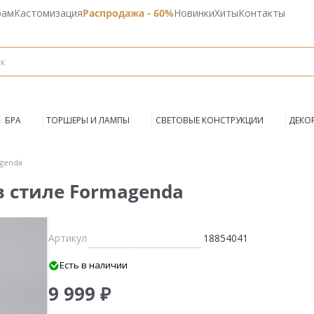
рам
Кастомизация
Распродажа - 60%
Новинки
Хиты
Контакты
БРА
ТОРШЕРЫ И ЛАМПЫ
СВЕТОВЫЕ КОНСТРУКЦИИ
ДЕКО
agenda
 в стиле Formagenda
Артикул
18854041
Есть в наличии
9 999 ₽