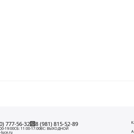
К
0) 777-56-32
8 (981) 815-52-89
00-19:00
СБ: 11:00-17:00
ВС: ВЫХОДНОЙ
А
luce.ru