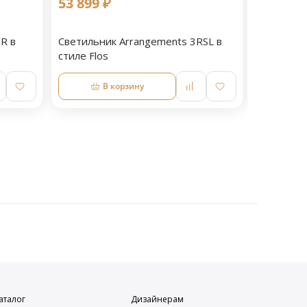
53 899 ₽
28 599 
R в
Светильник Arrangements 3RSL в
Светильн
стиле Flos
стиле Flo
В корзину
аталог
Дизайнерам