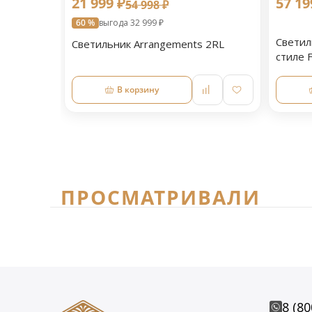
21 999 ₽
57 19
54 998 ₽
60 %
выгода 32 999 ₽
Светил
Светильник Arrangements 2RL
стиле F
В корзину
ПРОСМАТРИВАЛИ
8 (80