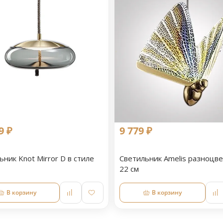
9 ₽
9 779 ₽
ьник Knot Mirror D в стиле
Светильник Amelis разноцв
22 см
В корзину
В корзину