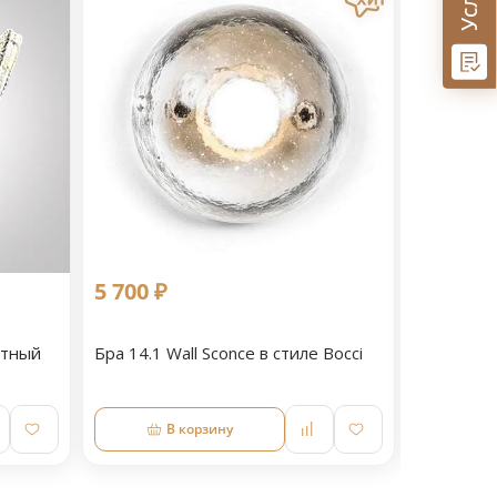
5 700 ₽
11 090 
етный
Бра 14.1 Wall Sconce в стиле Bocci
Светильн
В корзину