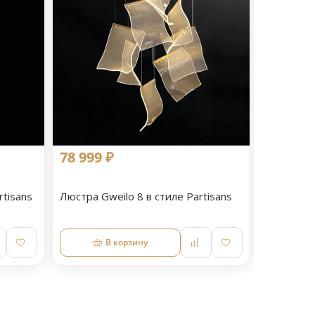
78 999 ₽
48 999 
rtisans
Люстра Gweilo 8 в стиле Partisans
Люстра Gw
Partisans
В корзину