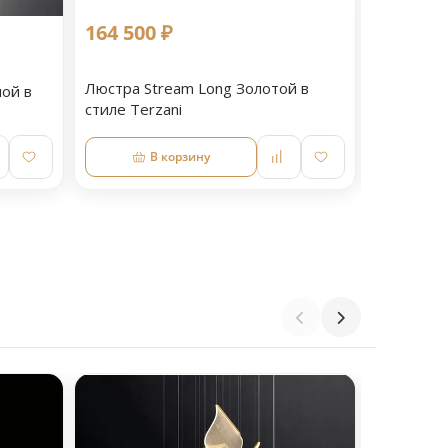
164 500 ₽
47 999 
Люстра Stream Long Золотой в
Люстра по
ой в
стиле Terzani
стиле Art
В корзину