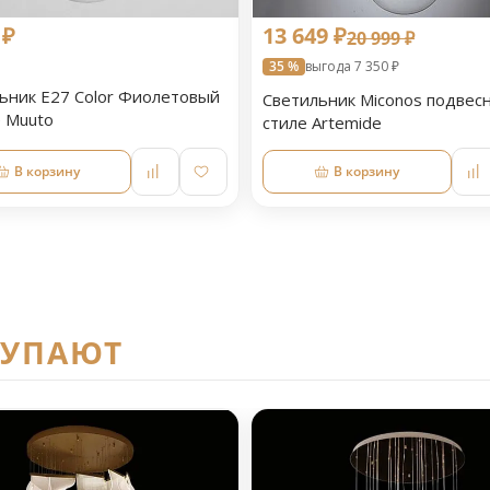
 ₽
13 649 ₽
20 999 ₽
35 %
выгода 7 350 ₽
ьник E27 Color Фиолетовый
Светильник Miconos подвесн
е Muuto
стиле Artemide
В корзину
В корзину
КУПАЮТ