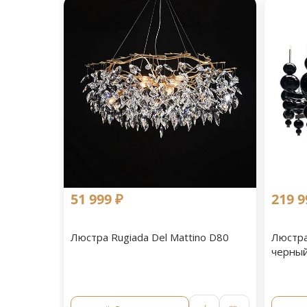
51 999 ₽
219 9
Люстра Rugiada Del Mattino D80
Люстра
черный 