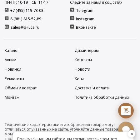
ПН-ПТ: 10
-19
СБ: 11
-17
Следите за нами в соц.сетях
+7 (495) 119-73-03
Telegram
8 (981) 815-52-89
Instagram
sales@o-luce.ru
ВКонтакте
Каталог
Дизайнерам
Акции
Контакты
Новинки
Новости
Реквизиты
Хиты
Обмен и возврат
Доставка и оплата
Монтаж
Политика обработки данных
Технические характеристики и изображения товара могут
отличаться от указанных на сайте, уточняйте данные товара на
×
момент покупки и оплаты. Вся информация на сайте о товарах носит
справочный характер и не является публичной офертой в
Пользуясь нашим сайтом, вы соглашаетесь с тем, что