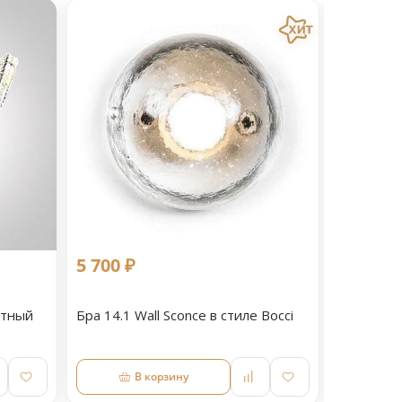
5 700 ₽
11 090 
етный
Бра 14.1 Wall Sconce в стиле Bocci
Светильн
В корзину