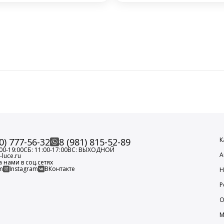
К
0) 777-56-32
8 (981) 815-52-89
00-19:00
СБ: 11:00-17:00
ВС: ВЫХОДНОЙ
А
luce.ru
а нами в соц.сетях
m
Instagram
ВКонтакте
Н
Р
О
М