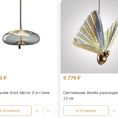
9 ₽
9 779 ₽
ьник Knot Mirror D в стиле
Светильник Amelis разноцв
22 см
В корзину
В корзину