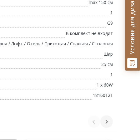
Условия для дизайнеров
max 150 см
1
G9
В комплект не входит
хня / Лофт / Отель / Прихожая / Спальня / Столовая
Шар
25 см
1
1 х 60W
18160121