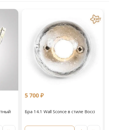
5 700 ₽
11 090 
етный
Бра 14.1 Wall Sconce в стиле Bocci
Светильн