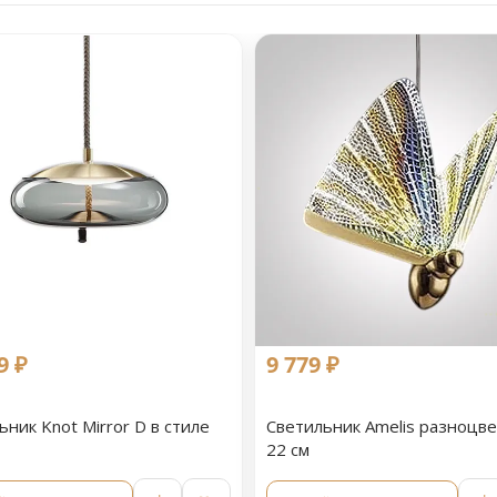
9 ₽
9 779 ₽
ьник Knot Mirror D в стиле
Светильник Amelis разноцв
22 см