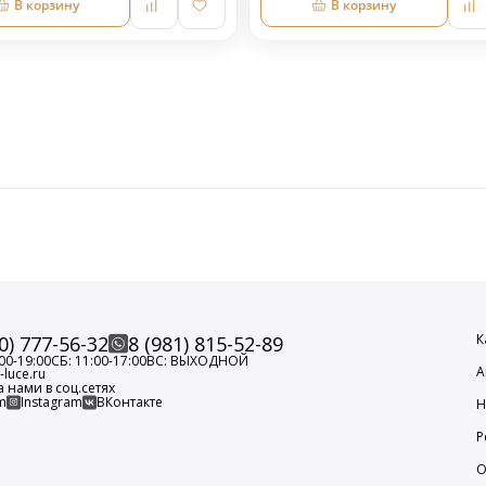
В корзину
В корзину
К
0) 777-56-32
8 (981) 815-52-89
00-19:00
СБ: 11:00-17:00
ВС: ВЫХОДНОЙ
А
luce.ru
а нами в соц.сетях
m
Instagram
ВКонтакте
Н
Р
О