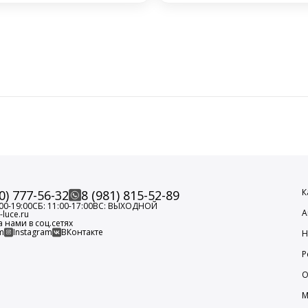
К
0) 777-56-32
8 (981) 815-52-89
00-19:00
СБ: 11:00-17:00
ВС: ВЫХОДНОЙ
А
luce.ru
а нами в соц.сетях
m
Instagram
ВКонтакте
Н
Р
О
М