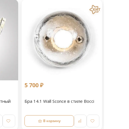
5 700 ₽
11 090 
етный
Бра 14.1 Wall Sconce в стиле Bocci
Светильн
В корзину