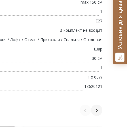
Условия для дизайнеров
max 150 см
1
E27
В комплект не входит
хня / Лофт / Отель / Прихожая / Спальня / Столовая
Шар
30 см
1
1 x 60W
18620121