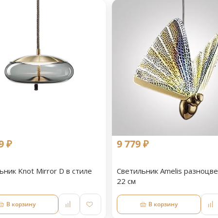
9 ₽
9 779 ₽
ьник Knot Mirror D в стиле
Светильник Amelis разноцв
22 см
В корзину
В корзину