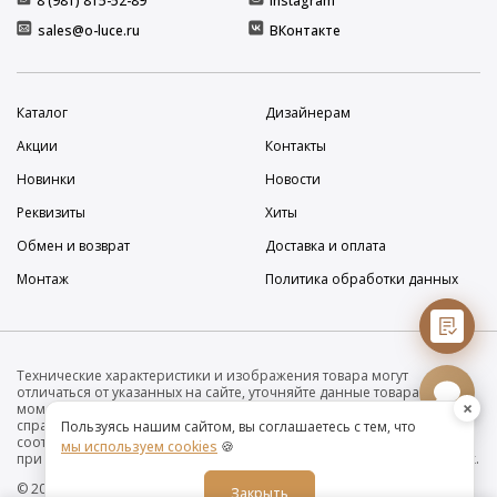
8 (981) 815-52-89
Instagram
sales@o-luce.ru
ВКонтакте
Каталог
Дизайнерам
Акции
Контакты
Новинки
Новости
Реквизиты
Хиты
Обмен и возврат
Доставка и оплата
Монтаж
Политика обработки данных
Технические характеристики и изображения товара могут
отличаться от указанных на сайте, уточняйте данные товара на
×
момент покупки и оплаты. Вся информация на сайте о товарах носит
справочный характер и не является публичной офертой в
Пользуясь нашим сайтом, вы соглашаетесь с тем, что
соответствии с пунктом 2 статьи 437 ГК РФ. Убедительно просим Вас
мы используем cookies
🍪
при покупке проверять наличие желаемых функций и характеристик.
© 2019-2026 Интернет-магазин дизайнерских светильников O•Luce
Закрыть