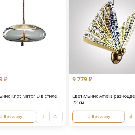
9 ₽
9 779 ₽
ьник Knot Mirror D в стиле
Светильник Amelis разноцв
22 см
В корзину
В корзину