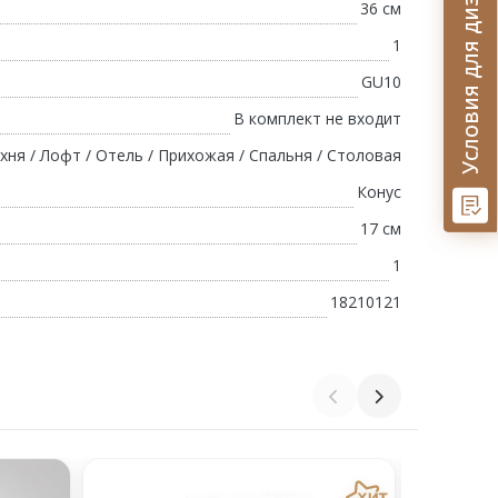
Условия для дизайнеров
36 см
1
GU10
В комплект не входит
хня / Лофт / Отель / Прихожая / Спальня / Столовая
Конус
17 см
1
18210121