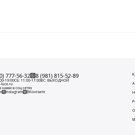
К
0) 777-56-32
8 (981) 815-52-89
00-19:00
СБ: 11:00-17:00
ВС: ВЫХОДНОЙ
А
luce.ru
а нами в соц.сетях
m
Instagram
ВКонтакте
Н
Р
О
М