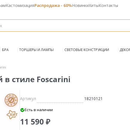
рам
Кастомизация
Распродажа - 60%
Новинки
Хиты
Контакты
БРА
ТОРШЕРЫ И ЛАМПЫ
СВЕТОВЫЕ КОНСТРУКЦИИ
ДЕКО
rini
в стиле Foscarini
Артикул
18210121
Есть в наличии
11 590 ₽