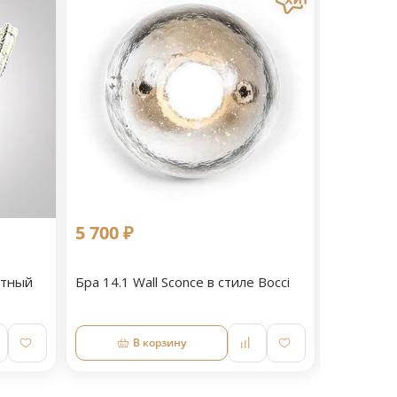
5 700 ₽
11 090 
етный
Бра 14.1 Wall Sconce в стиле Bocci
Светильн
В корзину