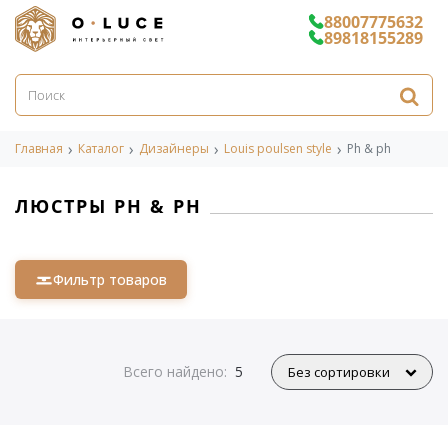
88007775632
89818155289
Главная
Каталог
Дизайнеры
Louis poulsen style
Ph & ph
ЛЮСТРЫ PH & PH
Фильтр товаров
Всего найдено:
5