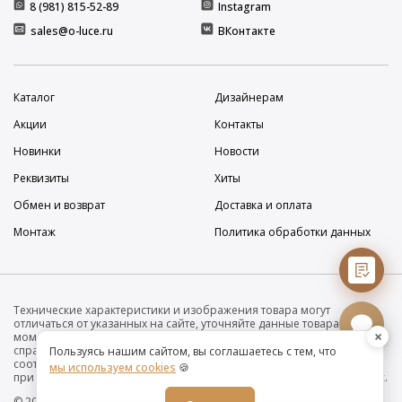
8 (981) 815-52-89
Instagram
sales@o-luce.ru
ВКонтакте
Каталог
Дизайнерам
Акции
Контакты
Новинки
Новости
Реквизиты
Хиты
Обмен и возврат
Доставка и оплата
Монтаж
Политика обработки данных
Технические характеристики и изображения товара могут
отличаться от указанных на сайте, уточняйте данные товара на
×
момент покупки и оплаты. Вся информация на сайте о товарах носит
справочный характер и не является публичной офертой в
Пользуясь нашим сайтом, вы соглашаетесь с тем, что
соответствии с пунктом 2 статьи 437 ГК РФ. Убедительно просим Вас
мы используем cookies
🍪
при покупке проверять наличие желаемых функций и характеристик.
© 2019-2026 Интернет-магазин дизайнерских светильников O•Luce