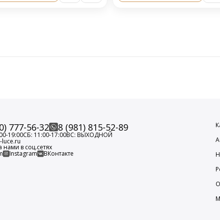
К
0) 777-56-32
8 (981) 815-52-89
00-19:00
СБ: 11:00-17:00
ВС: ВЫХОДНОЙ
А
luce.ru
а нами в соц.сетях
m
Instagram
ВКонтакте
Н
Р
О
М