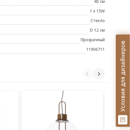
40 см
1 х 15W
Стекло
D 12 см
Прозрачный
Условия для дизайнеров
11906711