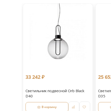
33 242 ₽
25 65
Светильник подвесной Orb Black
Светил
D40
D35
В корзину