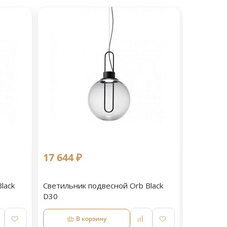
17 644 ₽
15 499 
lack
Светильник подвесной Orb Black
Светильн
D30
D25
В корзину