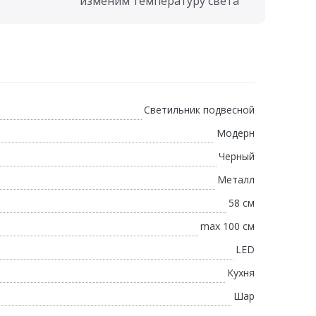
изменим температуру света
Светильник подвесной
Модерн
Черный
Металл
58 см
max 100 см
LED
Кухня
Шар