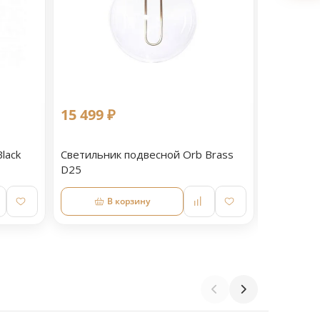
15 499 ₽
17 644 
lack
Светильник подвесной Orb Brass
Светильн
D25
D30
В корзину