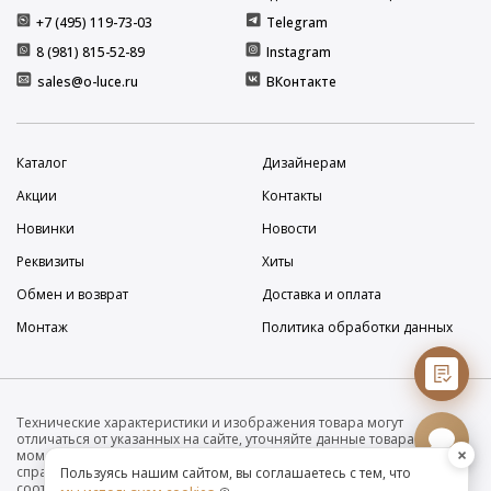
+7 (495) 119-73-03
Telegram
8 (981) 815-52-89
Instagram
sales@o-luce.ru
ВКонтакте
Каталог
Дизайнерам
Акции
Контакты
Новинки
Новости
Реквизиты
Хиты
Обмен и возврат
Доставка и оплата
Монтаж
Политика обработки данных
Технические характеристики и изображения товара могут
отличаться от указанных на сайте, уточняйте данные товара на
×
момент покупки и оплаты. Вся информация на сайте о товарах носит
справочный характер и не является публичной офертой в
Пользуясь нашим сайтом, вы соглашаетесь с тем, что
соответствии с пунктом 2 статьи 437 ГК РФ. Убедительно просим Вас