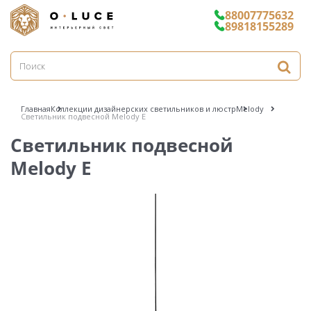
88007775632
89818155289
Главная
Коллекции дизайнерских светильников и люстр
Melody
Светильник подвесной Melody E
Светильник подвесной
Melody E