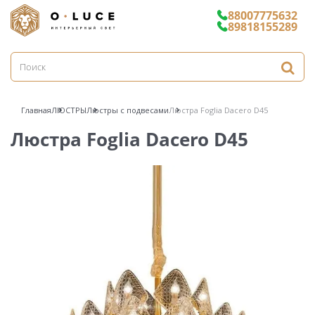
88007775632
89818155289
Главная
ЛЮСТРЫ
Люстры с подвесами
Люстра Foglia Dacero D45
Люстра Foglia Dacero D45