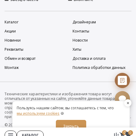
Каталог
Дизайнерам
Акции
Контакты
Новинки
Новости
Реквизиты
Хиты
Обмен и возврат
Доставка и оплата
Монтаж
Политика обработки данных
Технические характеристики и изображения товара могут
отличаться от указанных на сайте, уточняйте данные товара на
×
момент покупки и оплаты. Вся информация на сайте о товарах носит
справочный характер и не является публичной офертой в
Пользуясь нашим сайтом, вы соглашаетесь с тем, что
соответствии с пунктом 2 статьи 437 ГК РФ. Убедительно просим Вас
мы используем cookies
🍪
при покупке проверять наличие желаемых функций и характеристик.
© 2019-2026 Интернет-магазин дизайнерских светильников O•Luce
Закрыть
0
0
КАТАЛОГ