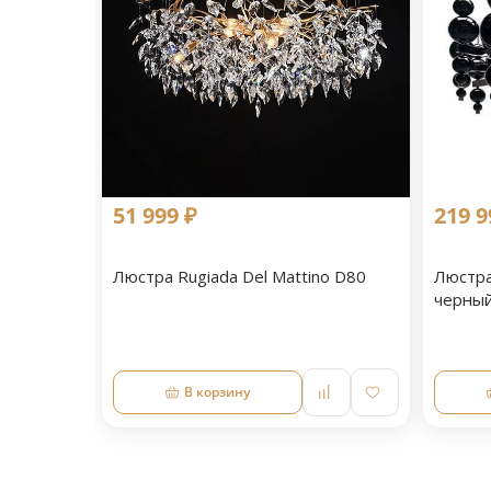
51 999 ₽
219 9
Люстра Rugiada Del Mattino D80
Люстра
черный 
В корзину