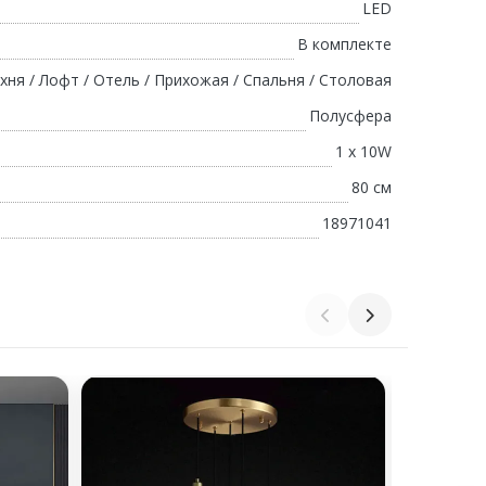
LED
В комплекте
хня / Лофт / Отель / Прихожая / Спальня / Столовая
Полусфера
1 х 10W
80 см
18971041