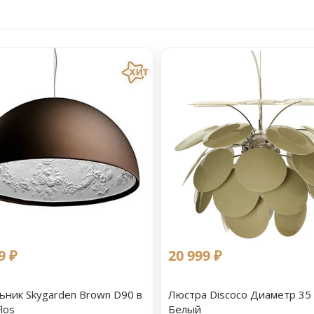
9 ₽
20 999 ₽
ьник Skygarden Brown D90 в
Люстра Discoco Диаметр 35
los
Белый