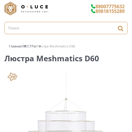
88007775632
89818155289
Главная
ЛЮСТРЫ
Люстра Meshmatics D60
Люстра Meshmatics D60