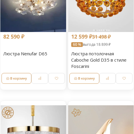
82 590 ₽
12 599 ₽
31 498 ₽
60 %
выгода 18 899 ₽
Люстра Nenufar D65
Люстра потолочная
Caboche Gold D35 в стиле
Foscarini
В корзину
В корзину