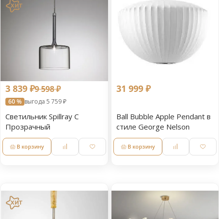
3 839 ₽
31 999 ₽
9 598 ₽
60 %
выгода 5 759 ₽
Светильник Spillray C
Ball Bubble Apple Pendant в
Прозрачный
стиле George Nelson
В корзину
В корзину