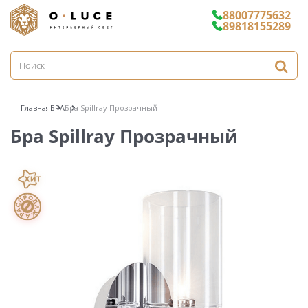
88007775632
89818155289
Главная
БРА
Бра Spillray Прозрачный
Бра Spillray Прозрачный