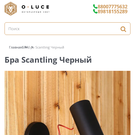
88007775632
89818155289
Главная
БРА
Бра Scantling Черный
Бра Scantling Черный