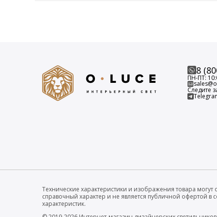
8 (80
ПН-ПТ: 10:
sales@o-
Следите з
Telegra
Технические характеристики и изображения товара могут о
справочный характер и не является публичной офертой в с
характеристик.
© 2019-2026 Интернет-магазин дизайнерских светильников