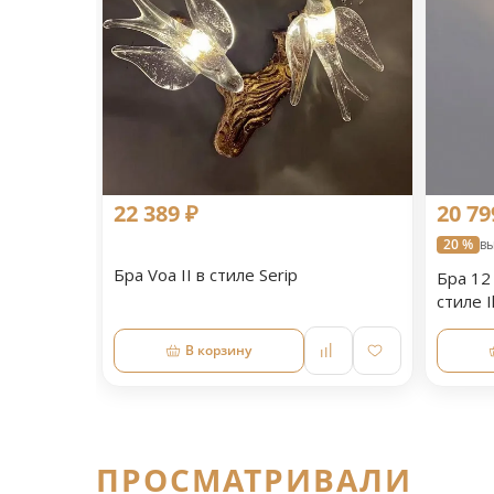
22 389 ₽
20 79
20 %
вы
Бра Voa II в стиле Serip
Бра 12 
стиле I
В корзину
ПРОСМАТРИВАЛИ