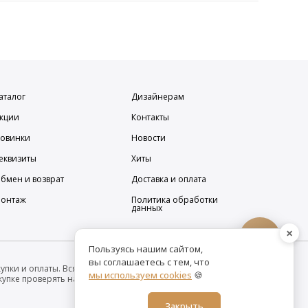
аталог
Дизайнерам
кции
Контакты
овинки
Новости
еквизиты
Хиты
бмен и возврат
Доставка и оплата
онтаж
Политика обработки
данных
×
Пользуясь нашим сайтом,
вы соглашаетесь с тем, что
упки и оплаты. Вся информация на сайте о товарах носит
мы используем cookies
🍪
покупке проверять наличие желаемых функций и
Закрыть