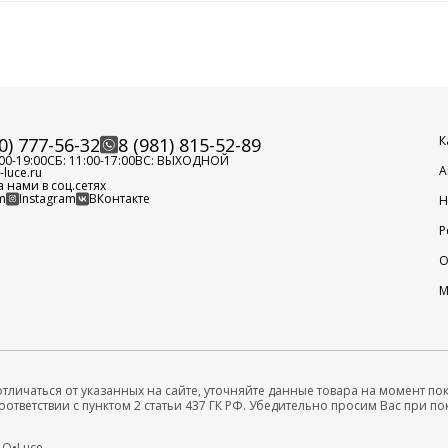
К
0) 777-56-32
8 (981) 815-52-89
00-19:00
СБ: 11:00-17:00
ВС: ВЫХОДНОЙ
А
luce.ru
а нами в соц.сетях
m
Instagram
ВКонтакте
Н
Р
О
М
тличаться от указанных на сайте, уточняйте данные товара на момент пок
оответствии с пунктом 2 статьи 437 ГК РФ. Убедительно просим Вас при 
 O•Luce