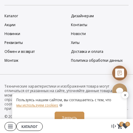
Каталог
Дизайнерам
Акции
Контакты
Новинки
Новости
Реквизиты
Хиты
Обмен и возврат
Доставка и оплата
Монтаж
Политика обработки данных
Технические характеристики и изображения товара могут
отличаться от указанных на сайте, уточняйте данные товара на
×
момент покупки и оплаты. Вся информация на сайте о товарах носит
справочный характер и не является публичной офертой в
Пользуясь нашим сайтом, вы соглашаетесь с тем, что
соответствии с пунктом 2 статьи 437 ГК РФ. Убедительно просим Вас
мы используем cookies
🍪
при покупке проверять наличие желаемых функций и характеристик.
© 2019-2026 Интернет-магазин дизайнерских светильников O•Luce
Закрыть
0
0
КАТАЛОГ