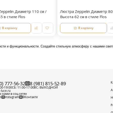
eppelin Диаметр 110 см /
Люстра Zeppelin Диаметр 80 
5 в стиле Flos
Высота 62 см в стиле Flos
В корзину
В корзину
ности и функциональности. Создайте стильную атмосферу с нашими свет
К
0) 777-56-32
8 (981) 815-52-89
00-19:00
СБ: 11:00-17:00
ВС: ВЫХОДНОЙ
А
luce.ru
а нами в соц.сетях
m
Instagram
ВКонтакте
Н
Р
О