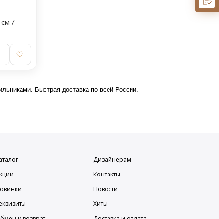
см /
ильниками. Быстрая доставка по всей России.
аталог
Дизайнерам
кции
Контакты
овинки
Новости
еквизиты
Хиты
бмен и возврат
Доставка и оплата