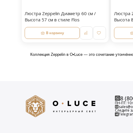
Люстра Zeppelin Диаметр 60 см /
Люстра Z
Высота 57 см в стиле Flos
Высота 8
В корзину
Коллекция Zeppelin в O•Luce — это сочетание утончён
8 (80
ПН-ПТ: 10:
sales@o-
Следите з
Telegra